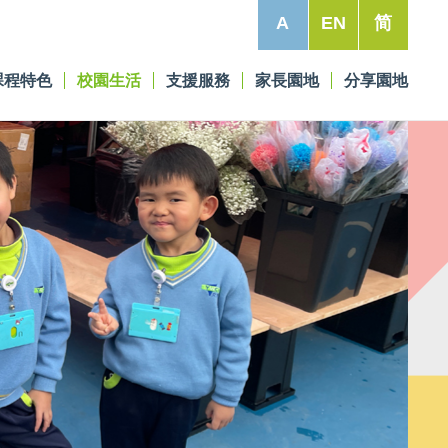
A
EN
简
課程特色
校園生活
支援服務
家長園地
分享園地