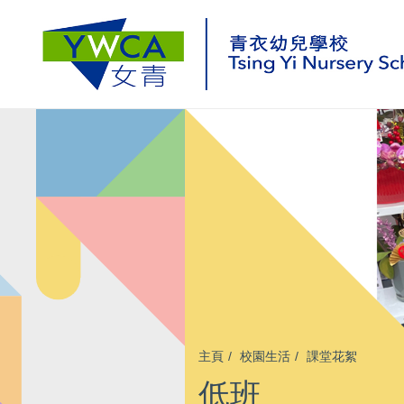
主頁
校園生活
課堂花絮
低班